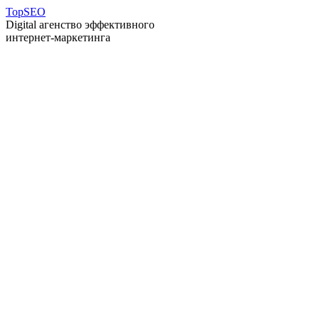
T
op
S
EO
Digital агенство эффективного
интернет-маркетинга