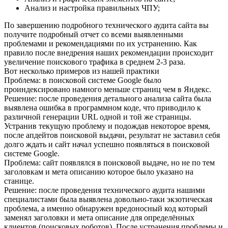
Анализ и настройка правильных ЧПУ;
По завершению подробного технического аудита сайта вы
получите подробный отчет со всеми выявленными
проблемами и рекомендациями по их устранению. Как
правило после внедрения наших рекомендации происходит
увеличение поискового трафика в среднем 2-3 раза.
Вот несколько примеров из нашей практики
Проблема:
в поисковой системе Google было
проиндексировано намного меньше страниц чем в Яндекс.
Решение:
после проведения детального анализа сайта была
выявлена ошибка в программном коде, что приводило к
различной генерации URL одной и той же страницы.
Устранив текущую проблему и подождав некоторое время,
после апдейтов поисковой выдачи, результат не заставил себя
долго ждать и сайт начал успешно появляться в поисковой
системе Google.
Проблема:
сайт появлялся в поисковой выдаче, но не по тем
заголовкам и мета описанию которое было указано на
станице.
Решение:
после проведения технического аудита нашими
специалистами была выявлена довольно-таки экзотическая
проблема, а именно обнаружен вредоносный код который
заменял заголовки и мета описание для определённых
клиентов (поисковых роботов). После устранения проблемы и