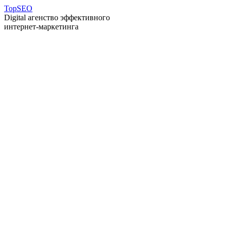
T
op
S
EO
Digital агенство эффективного
интернет-маркетинга